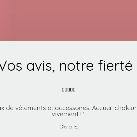
Vos avis, notre fierté 





ix de vêtements et accessoires. Accueil chaleu
vivement ! "
Olivier E.