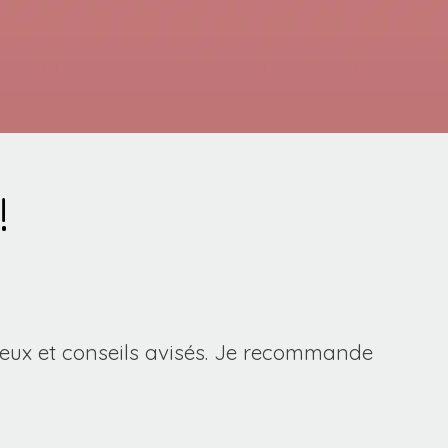
!
reux et conseils avisés. Je recommande
" Trè