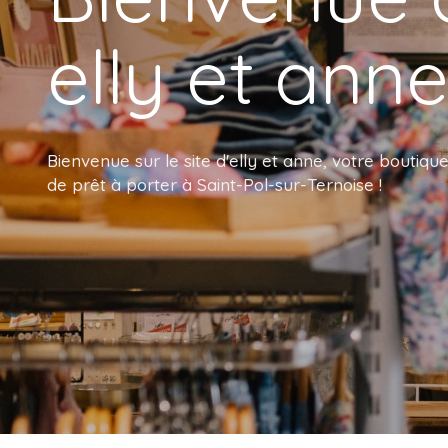
elly et anne
Bienvenue sur le site d'elly et anne, votre boutiqu
de prêt à porter à Saint-Pol-sur-Ternoise !