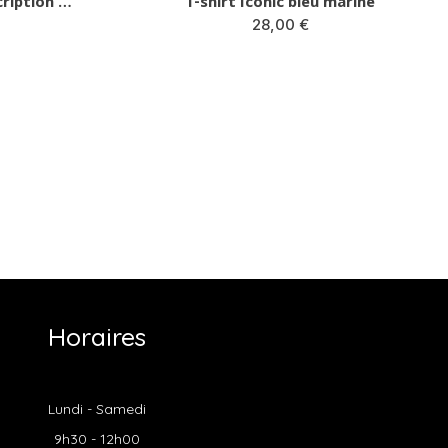
 bleu marine
T-shirt beige Iconic leopard
0 €
28,00 €
Horaires
Lundi - Samedi
9h30 - 12h00