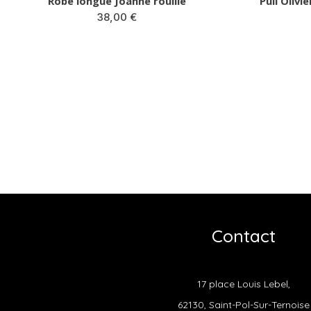
Pull Olivier marine bandes colorées
36,00 €
Contact
17 place Louis Lebel,
62130, Saint-Pol-Sur-Ternoise